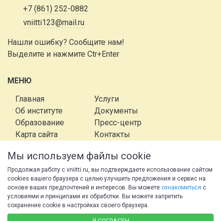
+7 (861) 252-0882
vniitti123@mail.ru
Нашли ошибку? Сообщите нам!
Выделите и нажмите Ctr+Enter
МЕНЮ
Главная
Услуги
Об институте
Документы
Образование
Пресс-центр
Карта сайта
Контакты
Мы используем файлы cookie
Продолжая работу с vniitti.ru, вы подтверждаете использование сайтом
cookies вашего браузера с целью улучшить предложения и сервис на
© 2026 Федеральное государственное бюджетное
основе ваших предпочтений и интересов. Вы можете
ознакомиться
с
условиями и принципами их обработки. Вы можете запретить
научное учреждение Всероссийский научно-
сохранение cookie в настройках своего браузера.
исследовательский институт табака, махорки и
Я СОГЛАСЕН